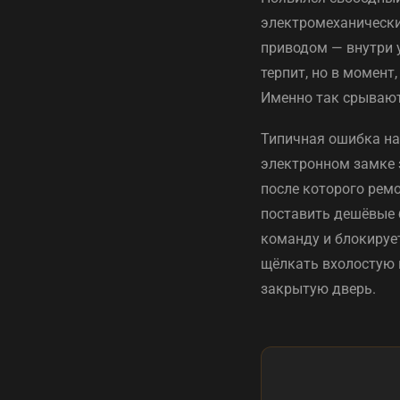
электромеханически
приводом — внутри у
терпит, но в момент
Именно так срывают
Типичная ошибка на 
электронном замке 
после которого рем
поставить дешёвые 
команду и блокирует
щёлкать вхолостую и
закрытую дверь.