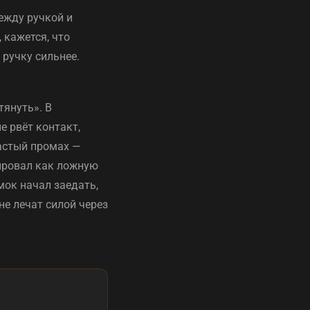
ежду ручкой и
 кажется, что
 ручку сильнее.
тянуть». В
е рвёт контакт,
частый промах —
провал как ложную
мок начал заедать,
не лечат силой через