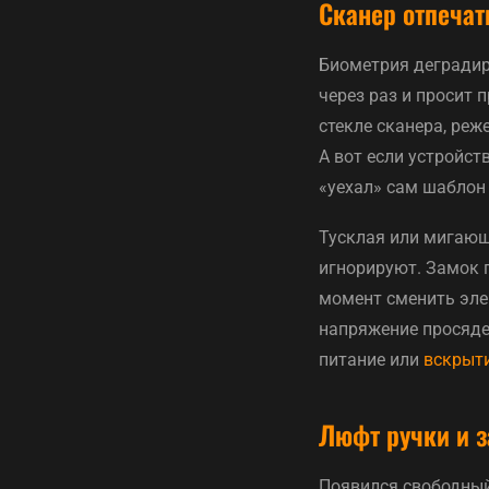
Сканер отпечат
Биометрия деградиру
через раз и просит
стекле сканера, реж
А вот если устройст
«уехал» сам шаблон 
Тусклая или мигающ
игнорируют. Замок п
момент сменить элем
напряжение просяде
питание или
вскрыт
Люфт ручки и з
Появился свободный 