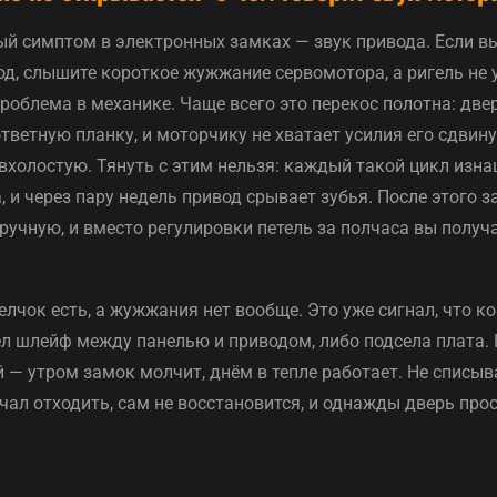
й симптом в электронных замках — звук привода. Если в
од, слышите короткое жужжание сервомотора, а ригель не 
роблема в механике. Чаще всего это перекос полотна: двер
ответную планку, и моторчику не хватает усилия его сдвин
 вхолостую. Тянуть с этим нельзя: каждый такой цикл из
 и через пару недель привод срывает зубья. После этого з
учную, и вместо регулировки петель за полчаса вы получа
лчок есть, а жужжания нет вообще. Это уже сигнал, что к
ёл шлейф между панелью и приводом, либо подсела плата. 
 утром замок молчит, днём в тепле работает. Не списыва
чал отходить, сам не восстановится, и однажды дверь прос