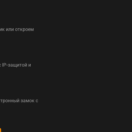
ик или откроем
 IP‑защитой и
ктронный замок с
а