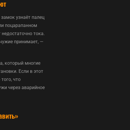
ют
 замок узнаёт палец
или поцарапанном
т недостаточно тока.
 чужие принимает, —
а, который многие
ановки. Если в этот
того, что
ужи через аварийное
авить»