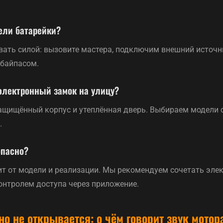
сели батарейки?
вать силой: вызовите мастера, подключим внешний источн
байпасом.
электронный замок на улицу?
защищённый корпус и утеплённая дверь. Выбираем модели с
.
опасно?
ит от модели и реализации. Мы рекомендуем сочетать эле
онтролем доступа через приложение.
но не открывается: о чём говорит звук мотор