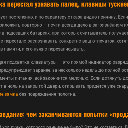
ка перестал узнавать палец, клавиши тускне
ет постепенно, и по характеру отказа видно причину. Если
 приложить повторно — почти всегда дело в загрязнённом 
е в подсевших батареях, при которых считыватель получае
во перестало распознавать конкретно ваш отпечаток, хотя
в памяти, и его нужно перезаписывать.
ая подсветка клавиатуры — это прямой индикатор разряд
редупреждает заранее, за несколько недель до полной ост
енты питания, всё закончится мелочью. Если дотянуть до 
т в ноль на закрытой двери, открывать придётся уже снар
ие замка
без повреждения полотна.
аедание: чем заканчиваются попытки «прод
ход ручки, которого раньше не было? Это не косметика. В