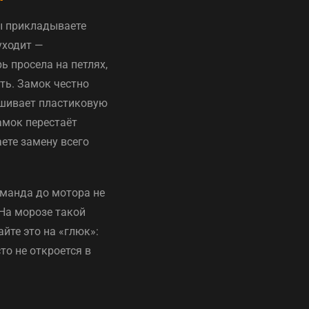
ы прикладываете
уходит —
ь просела на петлях,
уть. Замок честно
нашивает пластиковую
амок перестаёт
ете замену всего
оманда до мотора не
На морозе такой
йте это на «глюк»:
то не откроется в