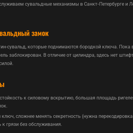
служиваем сувальдные механизмы в Санкт‑Петербурге и 
увальдный замок
тин-сувальд, которые поднимаются бородкой ключа. Пока 
гель заблокирован. В отличие от цилиндра, здесь нет шти
силой.
сы
 стойкость к силовому вскрытию, большая площадь ригеле
мок.
й ключ, сложнее менять секретность (нужна перекодировка
 к грязи без обслуживания.