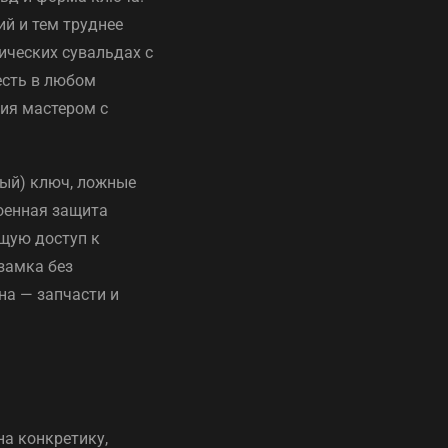
й и тем труднее
ических сувальдах с
есть в любом
тия мастером с
тый) ключ, ложные
роенная защита
ющую доступ к
 замка без
на — запчасти и
на конкретику,