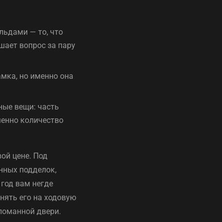
льдами — то, что
ешает вопрос за пару
амка, но именно она
ные вещи: часть
менно количество
ой цене. Под
нных подделок,
 год вам негде
нять его на ходовую
сломанной двери.