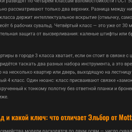
ки разводят по четырём классам взломостойкости ГОСТ 50
ьно рассматривают только два верхних. Разница между ни
3 класса держит интеллектуальное вскрытие (отмычку, са
есёт 6 рабочих сувальд. Четвёртый класс — это уже от 30 
ательная защита от высверливания: каленые штифты или б
ртиры в городе 3 класса хватает, если он стоит в связке с
идётся таскать два разных набора инструмента, а это вре
 на несколько квартир или дверь, выходящую на лестницу 
ый 4 класс. Один нюанс: класс присваивают связке «замо
крученный к тонкому полотну без ответной планки и броне
иже.
д и какой ключ: что отличает Эльбор от Mott
 семейства модели расходятся по двум осям — число сува