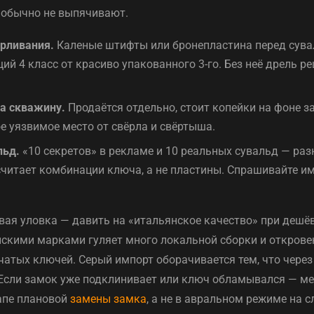
 обычно не выпячивают.
рливания.
Каленые штифты или бронепластина перед сува
ий 4 класс от красиво упакованного 3-го. Без неё дрель р
а скважину.
Продаётся отдельно, стоит копейки на фоне з
е уязвимое место от свёрла и свёртыша.
льд.
«10 секретов» в рекламе и 10 реальных сувальд — раз
считает комбинации ключа, а не пластины. Спрашивайте и
вая уловка — давить на «итальянское качество» при дешёв
скими марками гуляет много локальной сборки и открове
атых ключей. Серый импорт оборачивается тем, что через
 Если замок уже подклинивает или ключ обламывался — ме
апе плановой
замены замка
, а не в авральном режиме на 