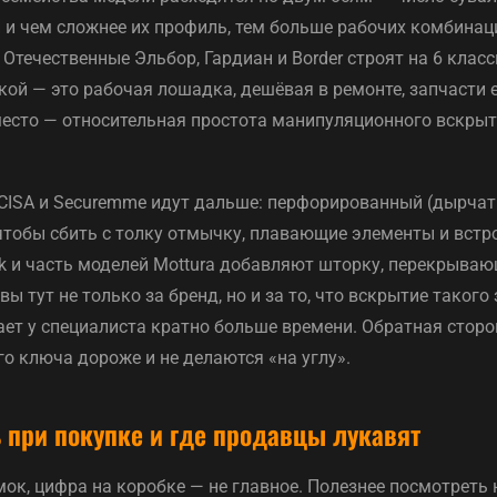
 и чем сложнее их профиль, тем больше рабочих комбинаци
Отечественные Эльбор, Гардиан и Border строят на 6 класс
кой — это рабочая лошадка, дешёвая в ремонте, запчасти 
 место — относительная простота манипуляционного вскры
 CISA и Securemme идут дальше: перфорированный (дырча
 чтобы сбить с толку отмычку, плавающие элементы и вст
ck и часть моделей Mottura добавляют шторку, перекрыва
ы тут не только за бренд, но и за то, что вскрытие такого
ет у специалиста кратно больше времени. Обратная сторо
о ключа дороже и не делаются «на углу».
ь при покупке и где продавцы лукавят
ок, цифра на коробке — не главное. Полезнее посмотреть 