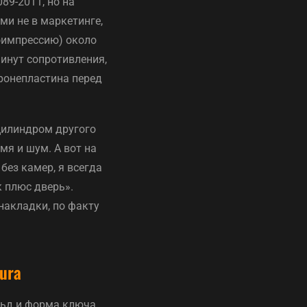
89-2011, но на
ми не в маркетинге,
моимпрессию) около
минут сопротивления,
ронепластина перед
 цилиндром другого
мя и шум. А вот на
без камер, я всегда
к плюс дверь».
накладки, по факту
ura
льд и форма ключа.