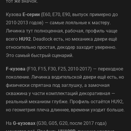
тот же значок.
Кузова
E-серии
(E60, E70, E90, выпуск примерно до
2010-2013 годов) — самые лояльные к мастеру.
Личинка тут полноценная, рабочая, профиль чаще
всего
HU92
. Deadlock есть, но механика двери ещё
относительно простая, декодер заходит уверенно.
Это самый быстрый сценарий.
F-кузова
(F10, F15, F30, F25, 2010-2017) — переходное
поколение. Личинка водительской двери ещё есть, но
физически спрятана под заглушку, а замочная
скважина у части комплектаций декоративная —
реальный механизм глубже. Профиль остаётся HU92,
но геометрия плеча длиннее, времени уходит больше.
На
G-кузовах
(G30, G05, G20, после 2017 года)