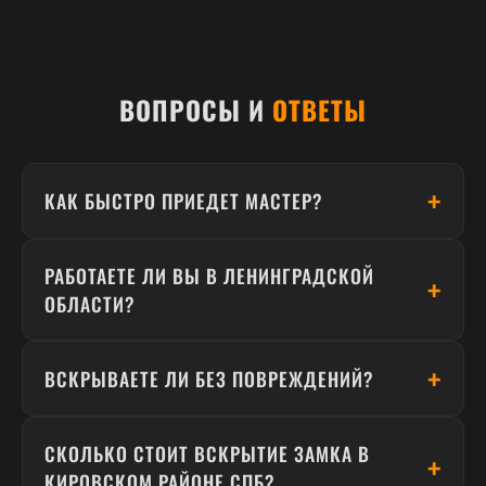
ВОПРОСЫ И
ОТВЕТЫ
КАК БЫСТРО ПРИЕДЕТ МАСТЕР?
Среднее время прибытия по Кировскому району —
РАБОТАЕТЕ ЛИ ВЫ В ЛЕНИНГРАДСКОЙ
15–30 минут. Работаем круглосуточно, 24/7 без
ОБЛАСТИ?
выходных.
Да, выезжаем по всему Санкт-Петербургу и
ВСКРЫВАЕТЕ ЛИ БЕЗ ПОВРЕЖДЕНИЙ?
Ленинградской области: Гатчина, Всеволожск,
Тосно, Пушкин, Петергоф, Мурино, Кудрово и
Да, используем профессиональный инструмент. В
другие города.
СКОЛЬКО СТОИТ ВСКРЫТИЕ ЗАМКА В
95% случаев замок вскрывается без повреждений
КИРОВСКОМ РАЙОНЕ СПБ?