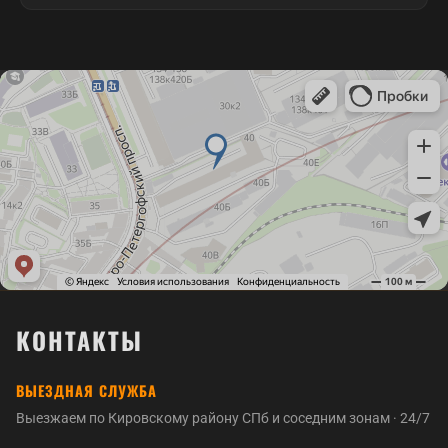
внутри двора, мастер встретится у нужного
В домах старого фонда часто стоят советские
подъезда. Это не влияет на стоимость, просто
сувальдные и накладные замки, которые сняты с
добавьте пару минут на проход через КПП.
производства. Мы вскрываем их без замены
двери, а при износе подбираем совместимый
механизм или врезаем современный. Если
родную личинку найти нельзя, мастер предложит
замену с сохранением внешнего вида двери и
согласует цену заранее.
КОНТАКТЫ
ВЫЕЗДНАЯ СЛУЖБА
Выезжаем по Кировскому району СПб и соседним зонам · 24/7