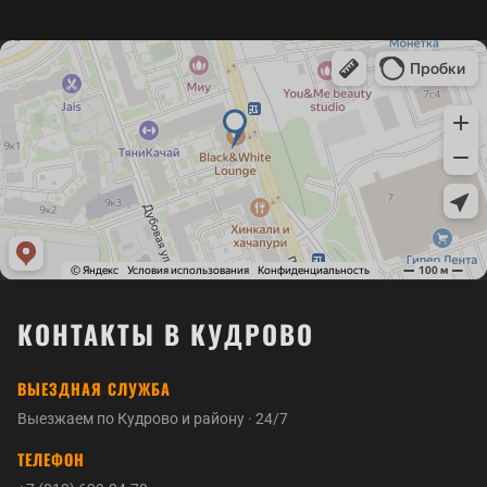
приложение. К паркингу со шлагбаумом
цилиндровые замки, поэтому достаточно
подъезжаем по согласованию с владельцем
заменить личинку — это дешевле полной замены
места или дежурным.
и быстрее. Старые ключи арендатора перестанут
подходить. Если дверь заводская от застройщика,
заодно подскажем, стоит ли ставить личинку
понадёжнее заводской.
КОНТАКТЫ В КУДРОВО
ВЫЕЗДНАЯ СЛУЖБА
Выезжаем по Кудрово и району · 24/7
ТЕЛЕФОН