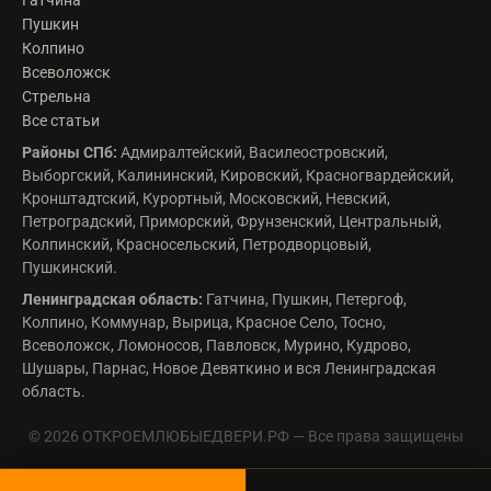
Гатчина
Пушкин
Колпино
Всеволожск
Стрельна
Все статьи
Районы СПб:
Адмиралтейский
,
Василеостровский
,
Выборгский
,
Калининский
,
Кировский
,
Красногвардейский
,
Кронштадтский
,
Курортный
,
Московский
,
Невский
,
Петроградский
,
Приморский
,
Фрунзенский
,
Центральный
,
Колпинский
,
Красносельский
,
Петродворцовый
,
Пушкинский
.
Ленинградская область:
Гатчина
,
Пушкин
,
Петергоф
,
Колпино
,
Коммунар
,
Вырица
,
Красное Село
,
Тосно
,
Всеволожск
,
Ломоносов
,
Павловск
,
Мурино
,
Кудрово
,
Шушары
,
Парнас
,
Новое Девяткино
и вся Ленинградская
область.
© 2026 ОТКРОЕМЛЮБЫЕДВЕРИ.РФ — Все права защищены